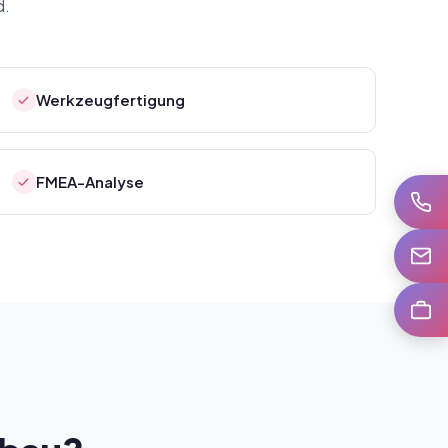
d.
Werkzeugfertigung
FMEA-Analyse
Anrufe
E-Mail
Karrier