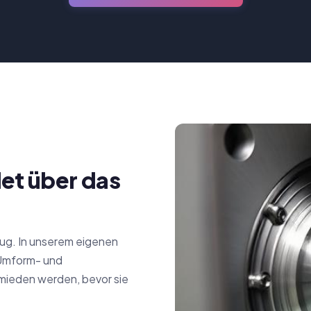
et über das
eug. In unserem eigenen
 Umform- und
mieden werden, bevor sie