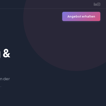
Angebot erhalten
 &
n der
.