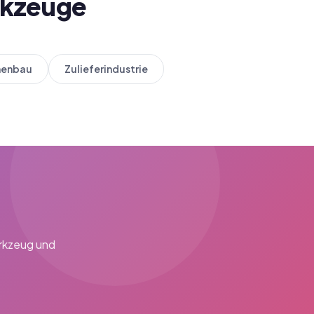
rkzeuge
nenbau
Zulieferindustrie
erkzeug und