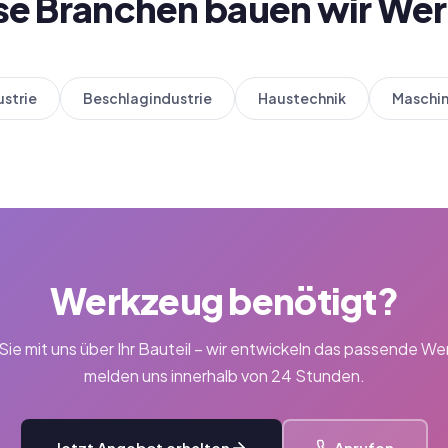
ese Branchen bauen wir We
ustrie
Beschlagindustrie
Haustechnik
Maschi
Werkzeug benötigt?
ie mit uns über Ihr Bauteil – wir entwickeln das passende W
melden uns innerhalb von 24 Stunden.
Jetzt Angebot erhalten
Anrufen