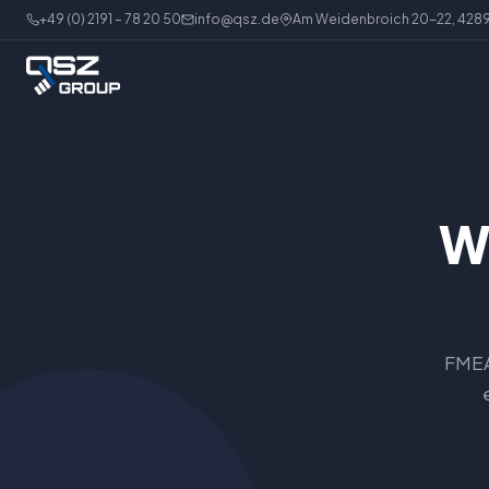
+49 (0) 2191 – 78 20 50
info@qsz.de
Am Weidenbroich 20-22, 428
W
FMEA