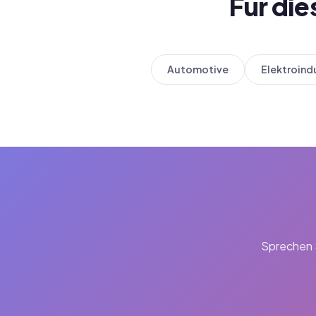
Für di
Automotive
Elektroind
Sprechen S