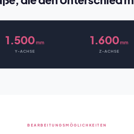
1.500
1.600
mm
mm
Y-ACHSE
Z-ACHSE
BEARBEITUNGSMÖGLICHKEITEN