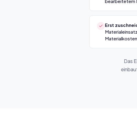
bearbeitetem M
Erst zuschnei
Materialeinsatz
Materialkosten
Das E
einbauf