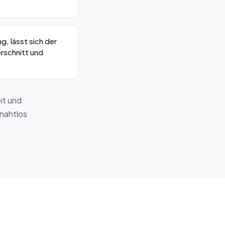
g, lässt sich der
erschnitt und
it und
 nahtlos