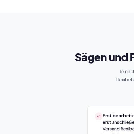
Sägen und P
Je nac
flexibel
Erst bearbeit
erst anschließ
Versand flexib