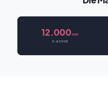
12.000
mm
X-ACHSE