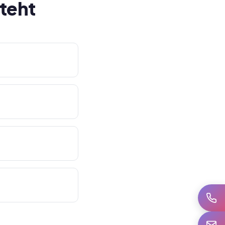
teht
Anrufe
E-Mail