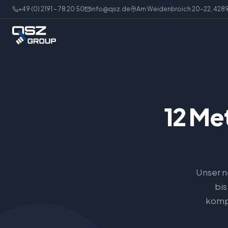
+49 (0) 2191 – 78 20 50
info@qsz.de
Am Weidenbroich 20-22, 428
12 Me
Unser n
bis
kompl