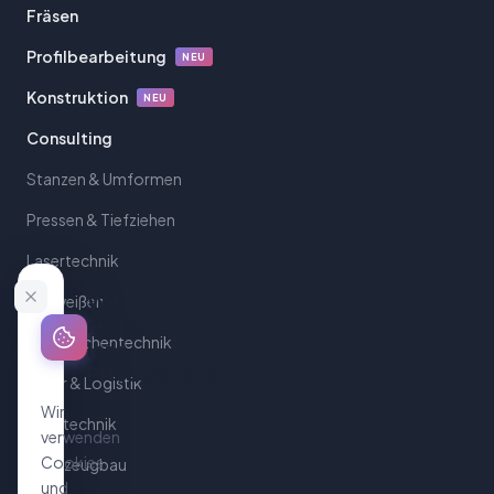
Fräsen
Profilbearbeitung
NEU
Konstruktion
NEU
Consulting
Stanzen & Umformen
Pressen & Tiefziehen
Lasertechnik
Wir
Schweißen
respektieren
Oberflächentechnik
Ihre
Privatsphäre
Lager & Logistik
Wir
Messtechnik
verwenden
Cookies
Werkzeugbau
und